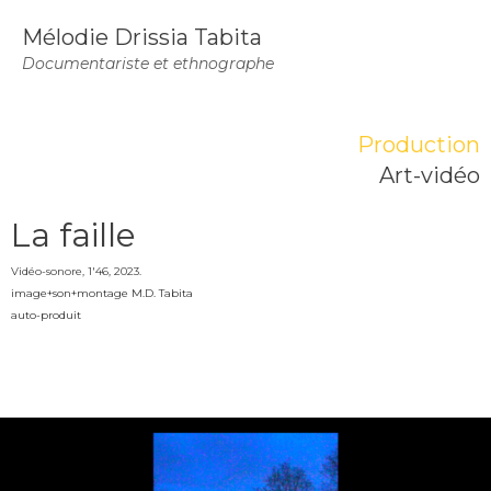
Mélodie Drissia Tabita
Documentariste et ethnographe
Production
Art-vidéo
La faille
Vidéo-sonore, 1'46, 2023.
image+son+montage M.D. Tabita
auto-produit